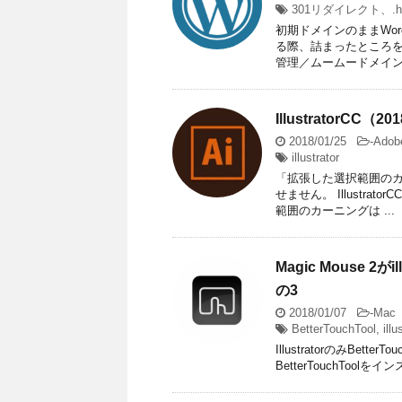
301リダイレクト、.ht
初期ドメインのままWor
る際、詰まったところを
管理／ムームードメイン W
Illustrator
2018/01/25
-
Adob
illustrator
「拡張した選択範囲のカ
せません。 Illustr
範囲のカーニングは ...
Magic Mouse 
の3
2018/01/07
-
Mac
BetterTouchTool
,
illu
IllustratorのみBett
BetterTouchTool