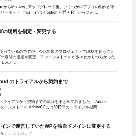
gh SieraからMojaveにアップグレード後、いくつかのアプリの動作が不
ド（※1 shift + option + ⌘ + R）からフォ ...
ォルダの場所を指定・変更する
インに使っているのですが、今回新規のプロジェクトでBOXを使うこと
ダー場所の指定や変更、アンインストールが少々わかりづらかった
xと ...
ve Cloud のトライアルから契約まで
e
d
 Cloudのトライアルから契約までの流れをまとめてみました。 Adobe
の体験版をインストール AdobeCCには30日間のトライアル期間 ...
メインで運営していたWPを独自ドメインに変更する
Press
,
ロリポップ