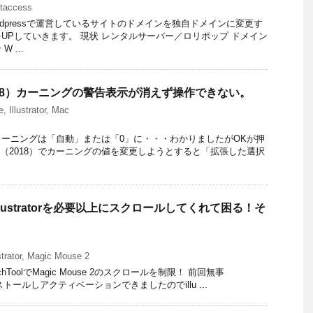
access
dpressで運営しているサイトのドメインを独自ドメインに変更す
UPしていきます。 現状 レンタルサーバー／ロリポップ ドメイン
 ...
CC（2018）カーニングの警告表示が消えず操作できない。
e
,
Illustrator
,
Mac
ーニングは「自動」または「0」に・・・わかりましたがOKが押
atorCC（2018）でカーニングの値を変更しようとすると「拡張した選択
2がillustratorを必要以上にスクロールしてくれて困る！そ
strator
,
Magic Mouse 2
erTouchToolでMagic Mouse 2のスクロールを制限！ 前回無事
をインストールしアクティベーションできましたのでillu ...