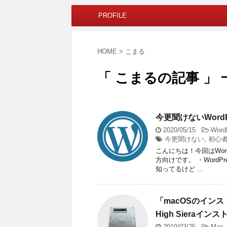
PROFILE
HOME
>
こまる
「 こまるの記事 」 
今更聞けないWordP
2020/05/15
-
Word
今更聞けない
,
初心
こんにちは！今回はWor
方向けです。 ・WordP
知ってるけど ...
「macOSのイン
High Sieraイ
2019/03/25
-
Mac